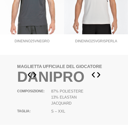
DINENNO25VNEGRO
DINENNO25VGRISPERLA
DINENNO25VNEGRO_P
MAGLIETTA UFFICIALE DEL GIOCATORE
DANIPRO
COMPOSIZIONE:
87% POLIESTERE
13% ELASTAN
JACQUARD
TAGLIA:
S – XXL