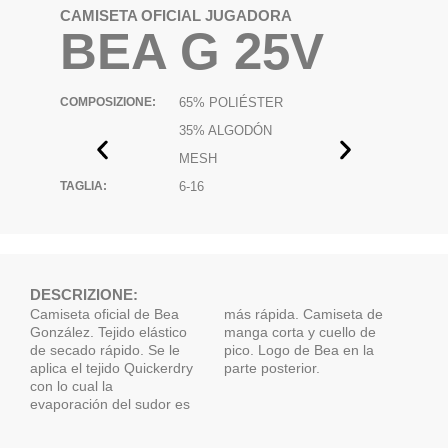
CAMISETA OFICIAL JUGADORA
BEA G 25V
COMPOSIZIONE:
65% POLIÉSTER
35% ALGODÓN
MESH
TAGLIA:
6-16
DESCRIZIONE:
Camiseta oficial de Bea
más rápida. Camiseta de
González. Tejido elástico
manga corta y cuello de
de secado rápido. Se le
pico. Logo de Bea en la
aplica el tejido Quickerdry
parte posterior.
con lo cual la
evaporación del sudor es