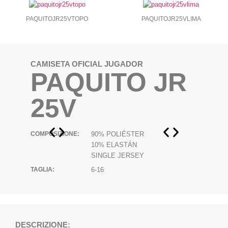
PAQUITOJR25VTOPO
PAQUITOJR25VTOPO_P
PAQUITOJR25VLIMA
CAMISETA OFICIAL JUGADOR
PAQUITO JR
25V
COMPOSIZIONE:
90% POLIÉSTER
10% ELASTÁN
SINGLE JERSEY
TAGLIA:
6-16
DESCRIZIONE: