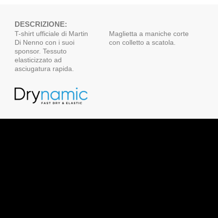
DESCRIZIONE:
T-shirt ufficiale di Martin
Maglietta a maniche corte
Di Nenno con i suoi
con colletto a scatola.
sponsor. Tessuto
elasticizzato ad
asciugatura rapida.